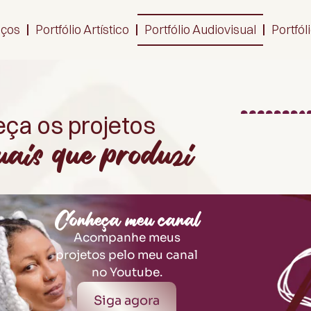
iços
Portfólio Artístico
Portfólio Audiovisual
Portfól
ça os projetos
uais que produzi
Conheça meu canal
Acompanhe meus
projetos pelo meu canal
no Youtube.
Siga agora